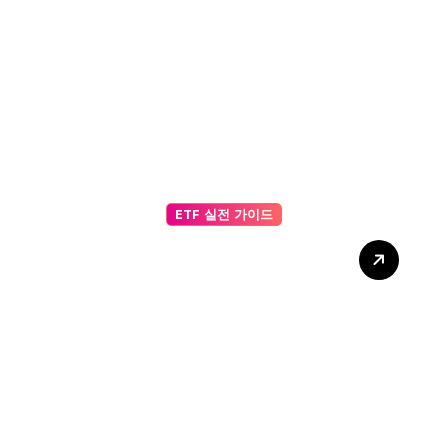
래소 유입·출금, 해시레이트 변
화, 장기 투자자 행동을 종합한
가격 분석
ETF 실전 가이드
스테이블코인 과 일반 코인 비
교: Reserve 기반 가치 안정
성, 투자 리스크, Peg 유지 메
커니즘 분석