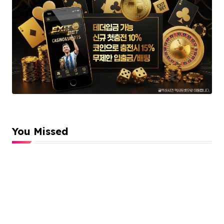
You Missed