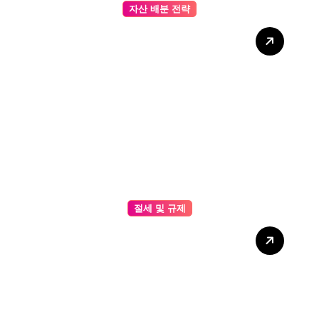
자산 배분 전략
이더리움(ETH) 기반 포트폴리
오 전략 – 실전 예제와 데이터
로 보는 최적 투자 구성법
절세 및 규제
온체인 데이터를 활용한 비트
코인 중장기 전망 리포트 – 거
래소 유입·출금, 해시레이트 변
화, 장기 투자자 행동을 종합한
가격 분석