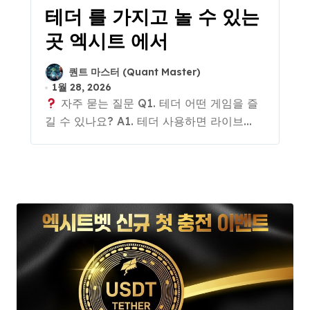
테더 를 가지고 놀 수 있는
곳 엑시트 에서
퀀트 마스터 (Quant Master)
1월 28, 2026
자주 묻는 질문 Q1. 테더 어떤 게임을 즐
길 수 있나요? A1. 테더 사용하면 라이브...