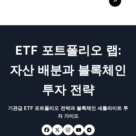
드: 기능, 이벤트, 스마트 계약
이해하기
ETF 포트폴리오 랩:
자산 배분과 블록체인
투자 전략
기관급 ETF 포트폴리오 전략과 블록체인 새틀라이트 투
자 가이드