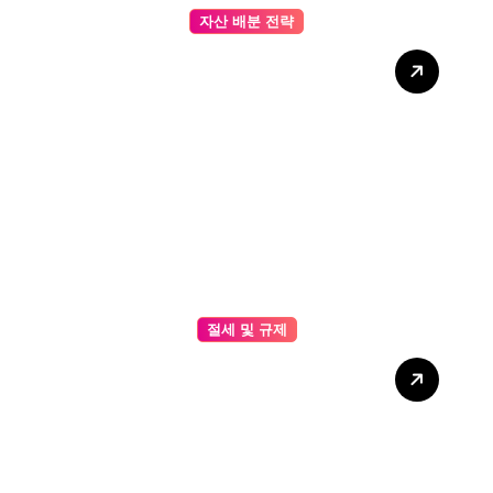
자산 배분 전략
이더리움(ETH) 기반 포트폴리
오 전략 – 실전 예제와 데이터
로 보는 최적 투자 구성법
절세 및 규제
온체인 데이터를 활용한 비트
코인 중장기 전망 리포트 – 거
래소 유입·출금, 해시레이트 변
화, 장기 투자자 행동을 종합한
가격 분석