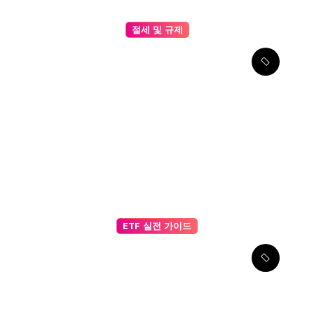
절세 및 규제
온체인 데이터를 활용한 비트
코인 중장기 전망 리포트 – 거
래소 유입·출금, 해시레이트 변
화, 장기 투자자 행동을 종합한
가격 분석
ETF 실전 가이드
스테이블코인 과 일반 코인 비
교: Reserve 기반 가치 안정
성, 투자 리스크, Peg 유지 메
커니즘 분석