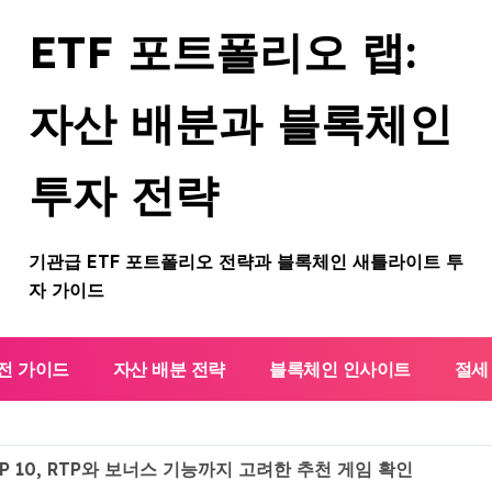
ETF 포트폴리오 랩:
자산 배분과 블록체인
투자 전략
기관급 ETF 포트폴리오 전략과 블록체인 새틀라이트 투
자 가이드
실전 가이드
자산 배분 전략
블록체인 인사이트
절세
 10, RTP와 보너스 기능까지 고려한 추천 게임 확인