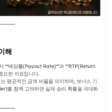
 이해
*배당률(Payout Rate)**과 **RTP(Return
는 중요한 지표입니다.
는 평균적인 금액 비율을 의미하며, 보너스 기
iplier)를 함께 고려하면 실제 승리 확률을 극대화