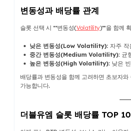
변동성과 배당률 관계
슬롯 선택 시 **변동성(
Volatility
)**을 함께
낮은 변동성(Low Volatility)
: 자주 
중간 변동성(Medium Volatility)
: 
높은 변동성(High Volatility)
: 낮은 
배당률과 변동성을 함께 고려하면 초보자와 
가능합니다.
더블유엠 슬롯 배당률 TOP 10