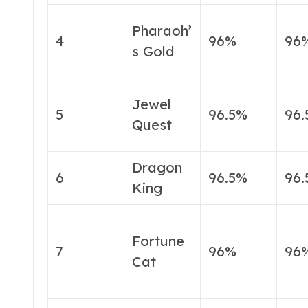
Pharaoh’
4
96%
96
s Gold
Jewel
5
96.5%
96
Quest
Dragon
6
96.5%
96
King
Fortune
7
96%
96
Cat