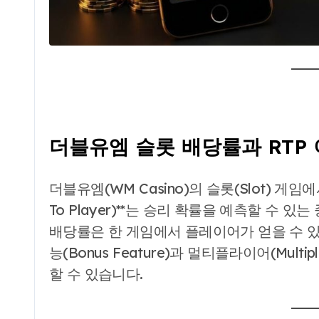
더블유엠 슬롯 배당률과 RTP
더블유엠(WM Casino)의 슬롯(Slot) 게임에서 *
To Player)**는 승리 확률을 예측할 수 있
배당률은 한 게임에서 플레이어가 얻을 수 있
능(Bonus Feature)과 멀티플라이어(Mult
할 수 있습니다.