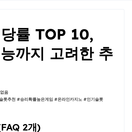
률 TOP 10,
기능까지 고려한 추
 없음
슬롯추천
#
승리확률높은게임
#
온라인카지노
#
인기슬롯
FAQ 2개)