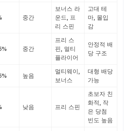
보너스 라
고대 테
%
중간
운드, 프
마, 몰입
리 스핀
감
프리 스
안정적 배
.5%
중간
핀, 멀티
당 구조
플라이어
멀티웨이,
대형 배당
.5%
높음
보너스
가능
초보자 친
화적, 작
%
낮음
프리 스핀
은 당첨
빈도 높음