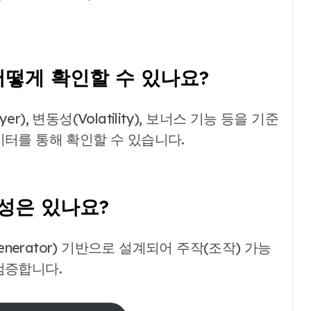
어떻게 확인할 수 있나요?
er), 변동성(Volatility), 보너스 기능 등을 기준
이터를 통해 확인할 수 있습니다.
능성은 있나요?
enerator) 기반으로 설계되어 주작(조작) 가능
검증합니다.